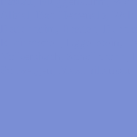
Rastatt, Muggensturm, Wört
Albtal, Bad Herrenalb, Wald
Dettenheim, Bretten, Durme
Rheinstetten, Eggenstein, B
Völkersbach, Schöllbronn, 
Schweigen, Maximiliansau,